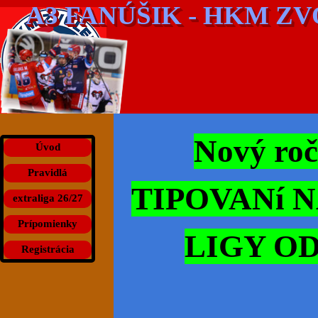
Prejsť na obsah
A3 FANÚŠIK - HKM Z
Nový ro
Preskočiť menu
Úvod
Pravidlá
TIPOVANí 
extraliga 26/27
▼
Prípomienky
LIGY O
Registrácia