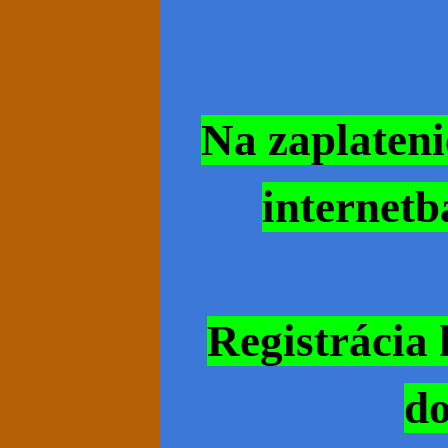
Na zaplateni
internetb
Registrácia 
do