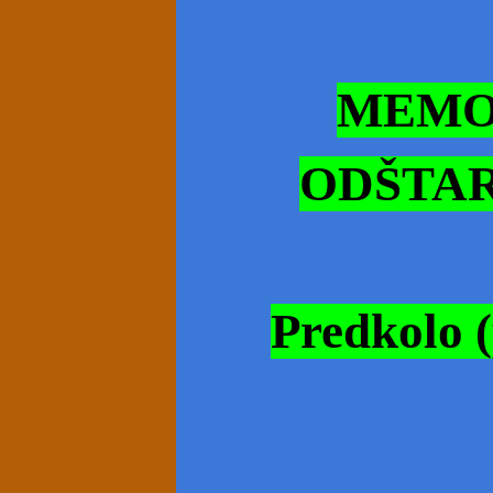
MEMO
ODŠTART
Predkolo 