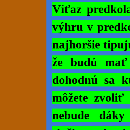
Víťaz predkol
výhru v predk
najhoršie tipuj
že budú mať 
dohodnú sa k
môžete zvoliť
nebude dáky 