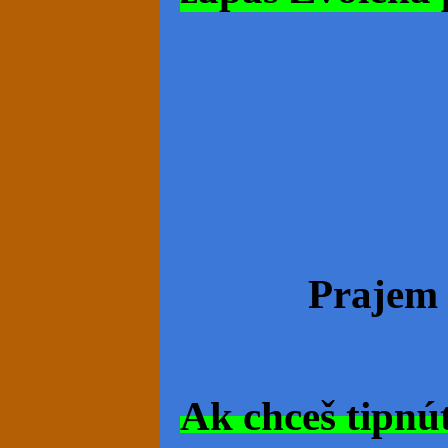
Prajem 
Ak chceš tipnú