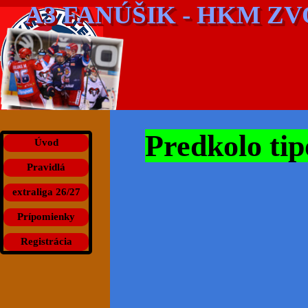
Prejsť na obsah
A3 FANÚŠIK - HKM Z
Predkolo tip
Preskočiť menu
Úvod
Pravidlá
extraliga 26/27
▼
Prípomienky
Registrácia