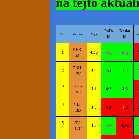
na tejto aktuál
Paľo
Katka
P.Č.
Zápas
Výs
š
K.
K.
KBR -
1
4:3p
4:3p
4:3p
ZV
ZNH -
2
2:4
2
:5
1:
4
ZV
3
ZV -
5:1
4:2
4:3
VS
4
VIT -
3:5
4:3
3
:2
BB
5
ZV -
4:2
4:2
4:3p
LJU