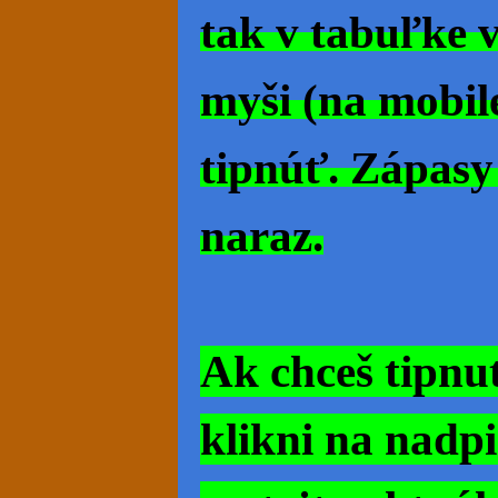
tak v tabuľke v
myši (na mobil
tipnúť. Zápasy 
naraz.
Ak chceš tipnu
klikni na nadp