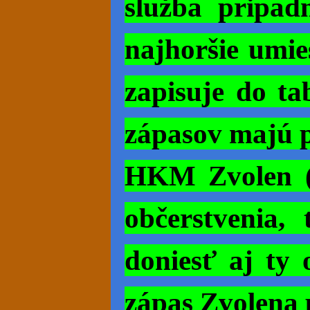
služba pripad
najhoršie umie
zapisuje do ta
zápasov majú p
HKM Zvolen (z
občerstvenia,
doniesť aj ty 
zápas Zvolena 